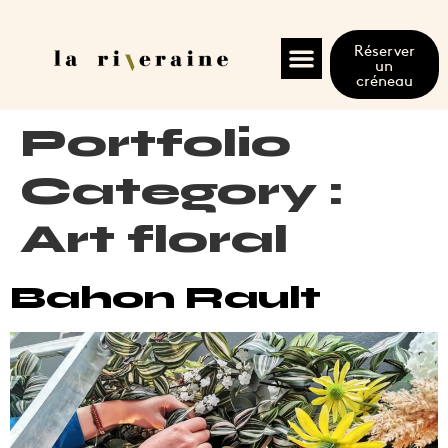
Réserver
un
créneau
Portfolio
Category :
Art floral
Bahon Rault