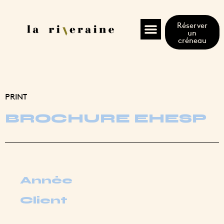
Réserver
un
créneau
PRINT
BROCHURE EHESP
Année
Client