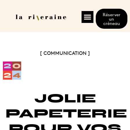
Réserver
un
créneau
[ COMMUNICATION ]
JOLIE
PAPETERIE
POUR VOS